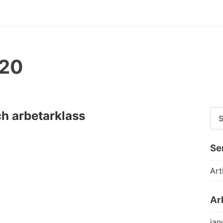
020
SÖ
ch arbetarklass
EF
Se
Art
Ar
jan