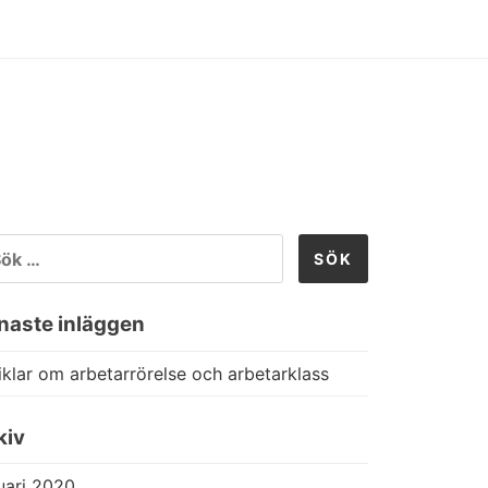
K
TER:
naste inläggen
iklar om arbetarrörelse och arbetarklass
kiv
uari 2020