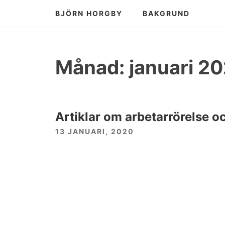
Hoppa
BJÖRN HORGBY
BAKGRUND
till
innehåll
Månad: januari 2
Artiklar om arbetarrörelse o
13 JANUARI, 2020